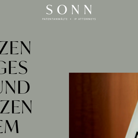
ZEN
GES
 UND
TZEN
DEM